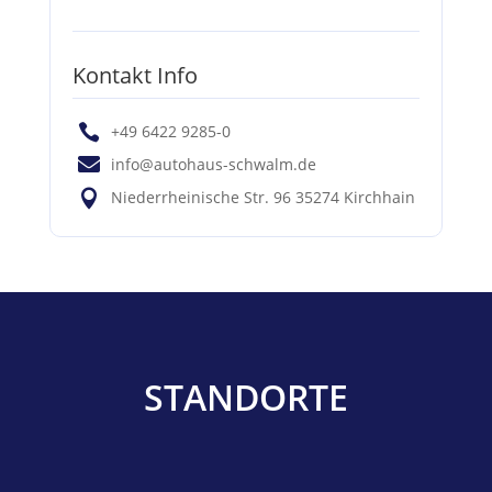
Kontakt Info

+49 6422 9285-0

info@autohaus-schwalm.de

Niederrheinische Str. 96 35274 Kirchhain
STANDORTE